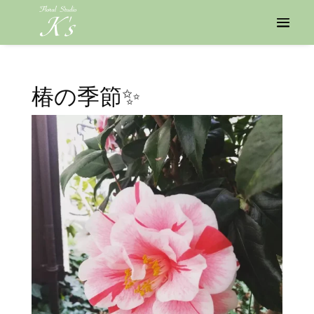
椿の季節✨