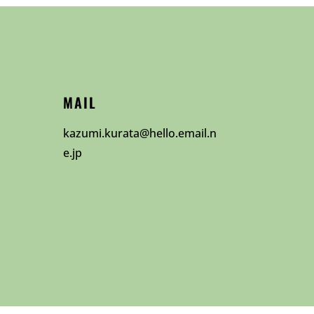
MAIL
kazumi.kurata@hello.email.n
e.jp