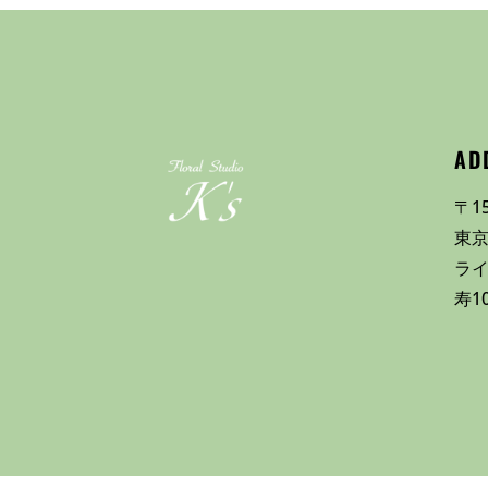
AD
〒15
東京
ラ
寿1