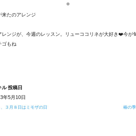
が来たのアレンジ
アレンジが、今週のレッスン。リューココリネが大好き❤️今が
チゴもね
キル
投稿日
23年5月10日
日、３月８日はミモザの日
椿の季