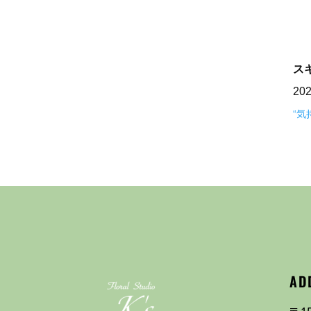
ス
20
“
AD