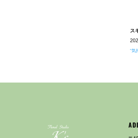
ス
20
“
AD