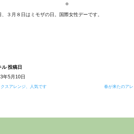
日、３月８日はミモザの日。国際女性デーです。
キル
投稿日
23年5月10日
ックスアレンジ、人気です
春が来たのアレ