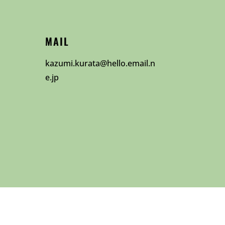
MAIL
kazumi.kurata@hello.email.n
e.jp