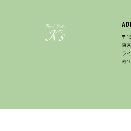
AD
〒15
東京
ラ
寿1