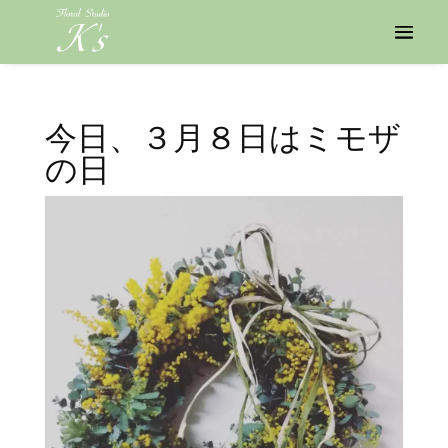
今日、３月８日はミモザ
の日