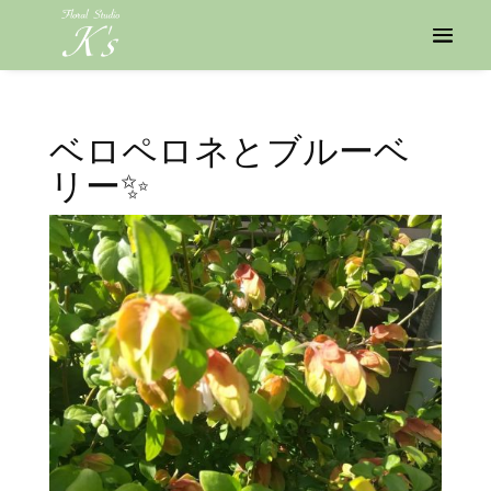
ベロペロネとブルーベ
リー✨