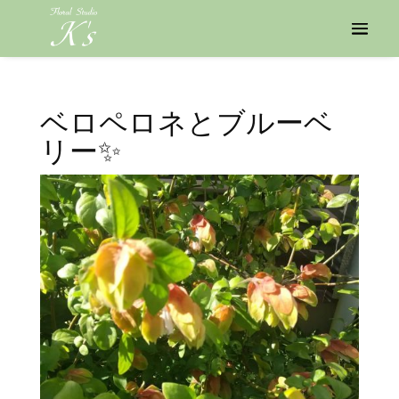
ベロペロネとブルーベ
リー✨