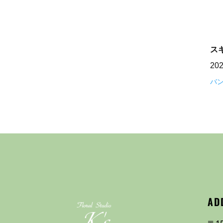
ス
20
バ
AD