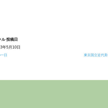
キル
投稿日
23年5月10日
の一日
東京国立近代美