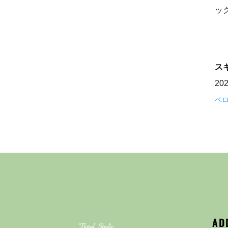
ッ
ス
20
ベ
AD