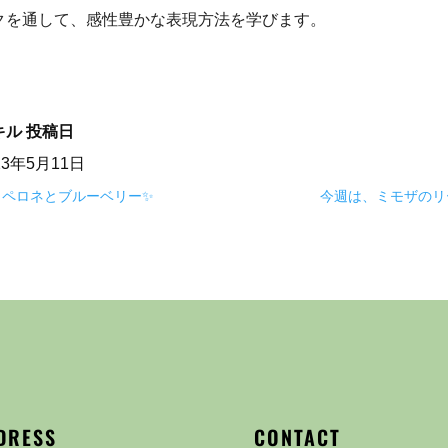
クを通して、感性豊かな表現方法を学びます。
キル
投稿日
23年5月11日
ロペロネとブルーベリー✨
今週は、ミモザのリ
DRESS
CONTACT