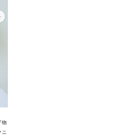
『物
クニ