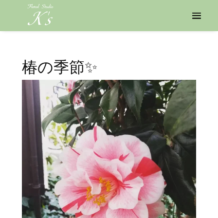
椿の季節✨