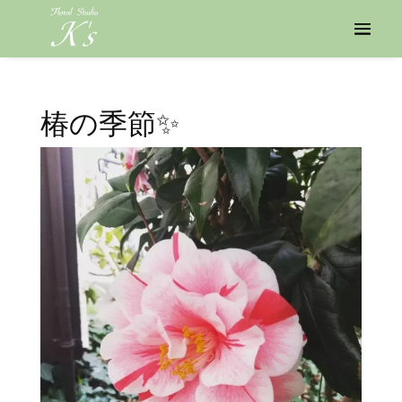
椿の季節✨