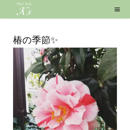
椿の季節✨