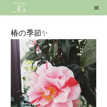
椿の季節✨