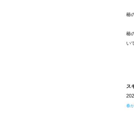
椿
椿
い
ス
20
春