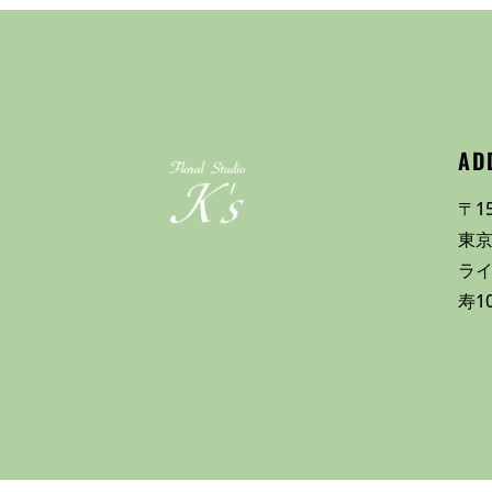
AD
〒15
東京
ラ
寿1