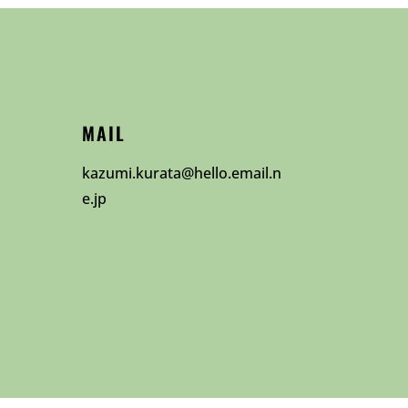
MAIL
kazumi.kurata@hello.email.n
e.jp