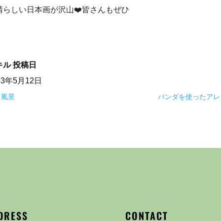
晴らしい日本画が沢山❤️皆さんもぜひ
キル
投稿日
23年5月12日
る風景
バンダを使ったアレ
DRESS
CONTACT