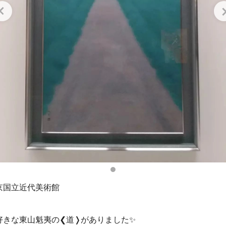
京国立近代美術館
好きな東山魁夷の❮道❭がありました✨