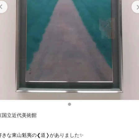
京国立近代美術館
好きな東山魁夷の❮道❭がありました✨