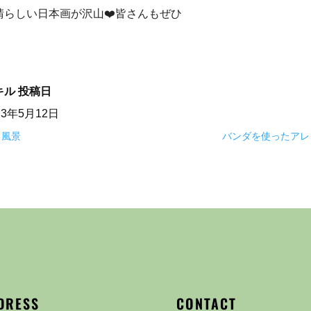
晴らしい日本画が沢山❤️皆さんもぜひ
キル
投稿日
23年5月12日
る風景
バンダを使ったアレ
DRESS
CONTACT