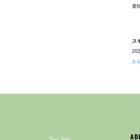
素
ス
20
あ
AD