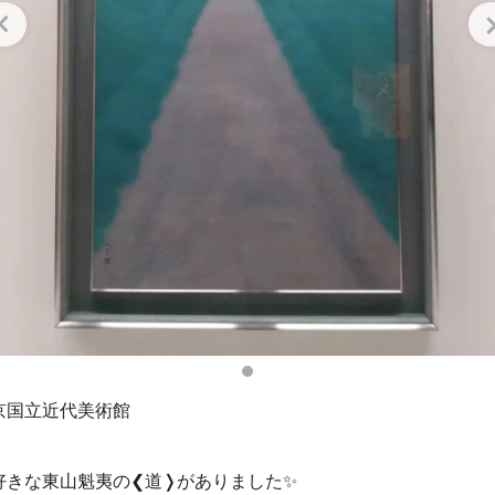
京国立近代美術館
好きな東山魁夷の❮道❭がありました✨