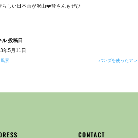
晴らしい日本画が沢山❤️皆さんもぜひ
キル
投稿日
23年5月11日
る風景
バンダを使ったアレ
DRESS
CONTACT