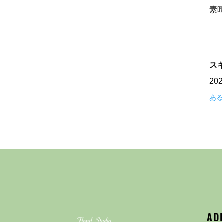
素
ス
20
あ
AD