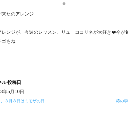
が来たのアレンジ
アレンジが、今週のレッスン。リューココリネが大好き❤️今が
チゴもね
キル
投稿日
23年5月10日
日、３月８日はミモザの日
椿の季