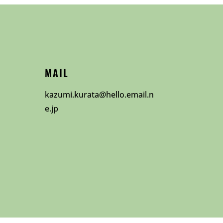
MAIL
kazumi.kurata@hello.email.n
e.jp