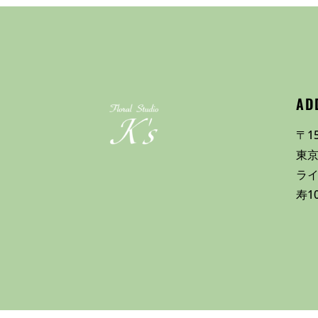
AD
〒15
東京
ラ
寿1