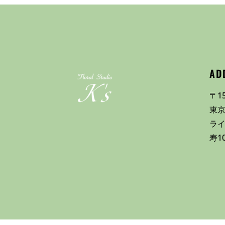
AD
〒15
東京
ラ
寿1