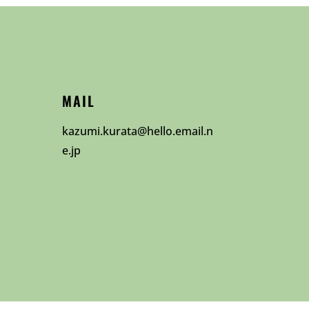
MAIL
kazumi.kurata@hello.email.n
e.jp