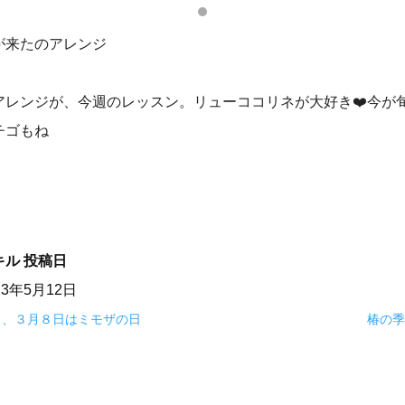
が来たのアレンジ
アレンジが、今週のレッスン。リューココリネが大好き❤️今が
チゴもね
キル
投稿日
23年5月12日
日、３月８日はミモザの日
椿の季