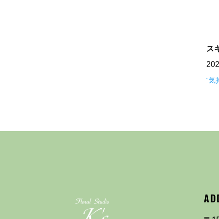
ス
20
“
AD