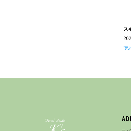
ス
20
“
AD