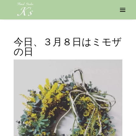
今日、３月８日はミモザ
の日