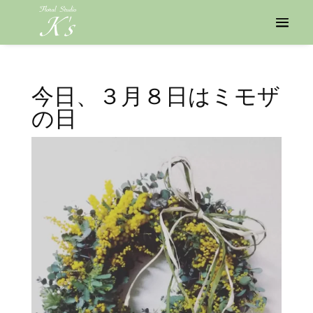
今日、３月８日はミモザ
の日