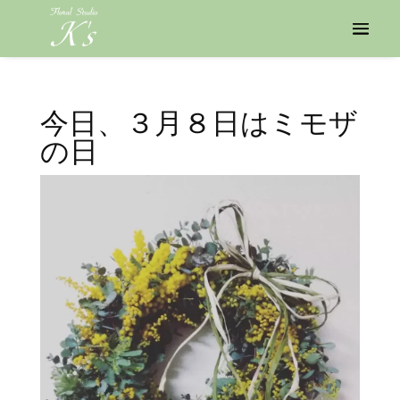
今日、３月８日はミモザ
の日