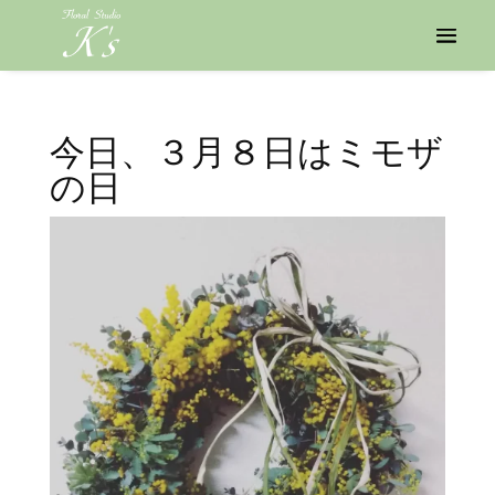
今日、３月８日はミモザ
の日