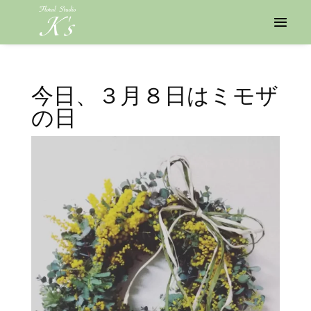
今日、３月８日はミモザ
の日