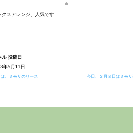
ックスアレンジ、人気です
キル
投稿日
23年5月11日
週は、ミモザのリース
今日、３月８日はミモザ