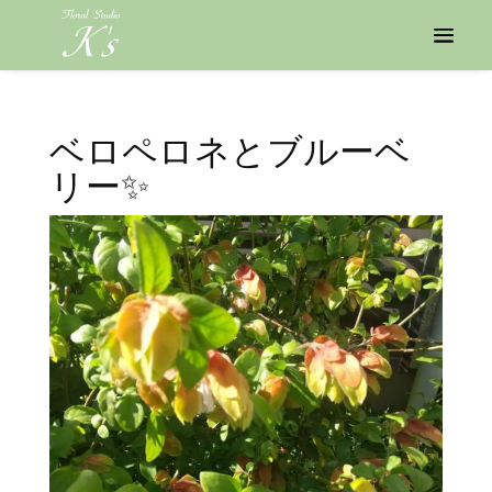
ベロペロネとブルーベ
リー✨