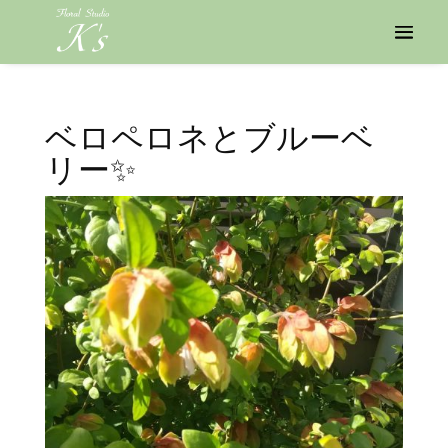
ベロペロネとブルーベ
リー✨