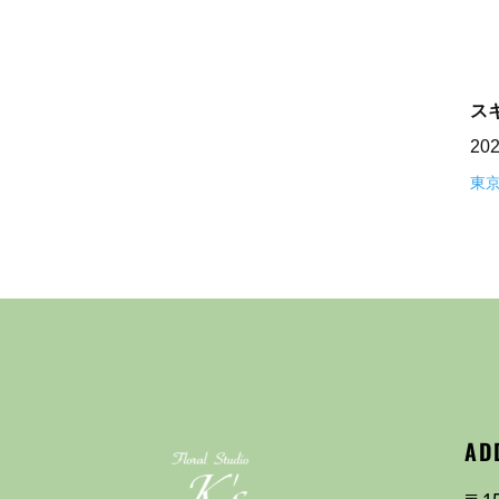
ス
20
東
AD