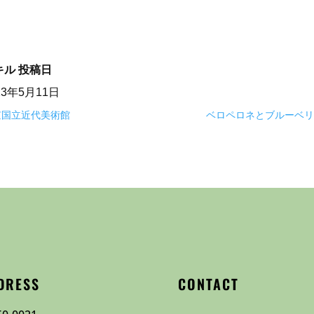
キル
投稿日
23年5月11日
京国立近代美術館
ベロペロネとブルーベリ
DRESS
CONTACT