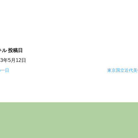
キル
投稿日
23年5月12日
の一日
東京国立近代美